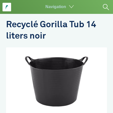
Navigation
Aller
au
Recyclé Gorilla Tub 14
contenu
principal
liters noir