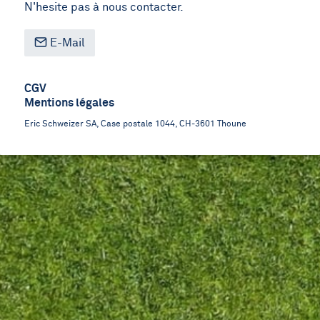
N'hesite pas à nous contacter.
E-Mail
Footer
CGV
Mentions légales
menu
Eric Schweizer SA, Case postale 1044, CH-3601 Thoune