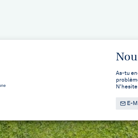
Nous
As-tu en
problème
une
N'hesite
E-Ma