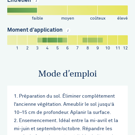
Entretien
i
faible
moyen
coûteux
élevé
Moment d’application
i
1
2
3
4
5
6
7
8
9
10
11
12
Mode d’emploi
1. Préparation du sol. Éliminer complètement
l‘ancienne végétation. Ameublir le sol jusqu’à
10–15 cm de profondeur. Aplanir la surface.
2. Ensemencement. Idéal entre la mi-avril et la
mi-juin et septembre/octobre. Répandre les