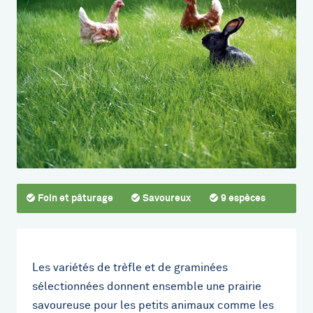
Foin et pâturage
Savoureux
9 espèces
Les variétés de trèfle et de graminées
sélectionnées donnent ensemble une prairie
savoureuse pour les petits animaux comme les