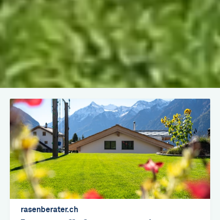
Aller
au
contenu
principal
rasenberater.ch