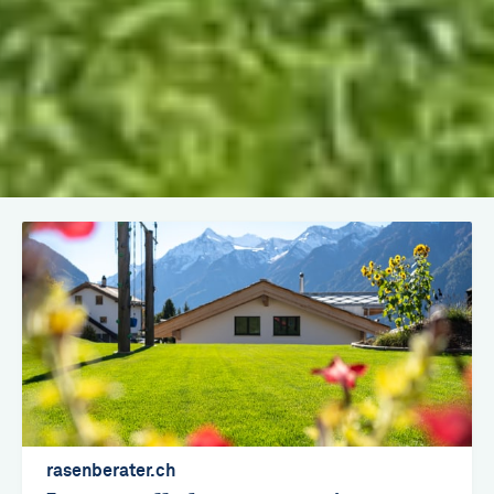
Aller
au
contenu
principal
rasenberater.ch